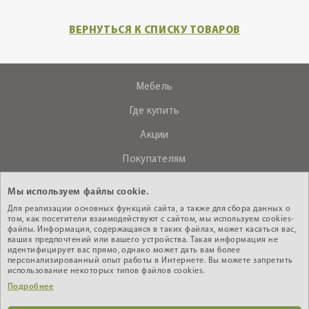
ВЕРНУТЬСЯ К СПИСКУ ТОВАРОВ
Мебель
Где купить
Акции
Покупателям
О компании
Мы используем файлы cookie.
Контакты
Для реализации основных функций сайта, а также для сбора данных о
том, как посетители взаимодействуют с сайтом, мы используем cookies-
файлы. Информация, содержащаяся в таких файлах, может касаться вас,
ваших предпочтений или вашего устройства. Такая информация не
+375 (29) 610-44-33
идентифицирует вас прямо, однако может дать вам более
персонализированный опыт работы в Интернете. Вы можете запретить
Интернет - магазин
использование некоторых типов файлов cookies.
Подробнее
Кабинет дилера