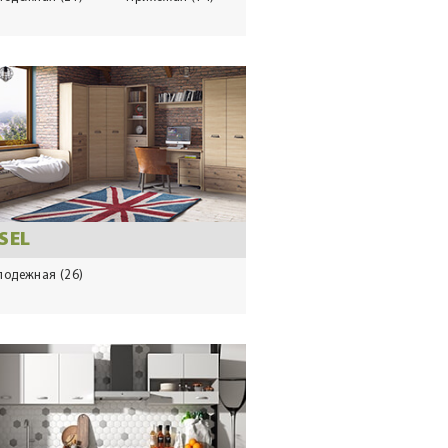
SEL
лодежная (26)