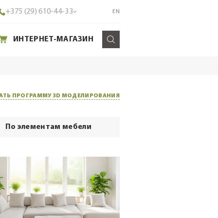
+375 (29) 610-44-33
EN
ИНТЕРНЕТ-МАГАЗИН
АТЬ ПРОГРАММУ 3D МОДЕЛИРОВАНИЯ
По элементам мебели