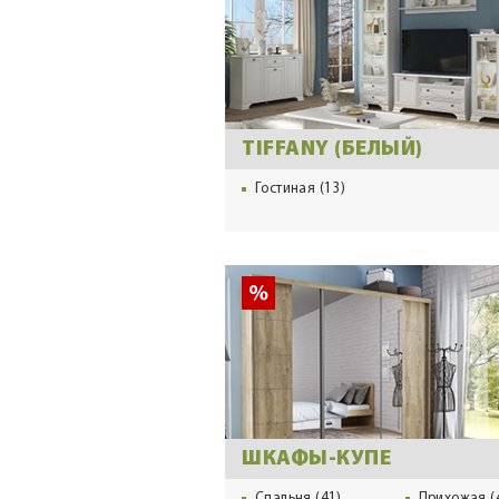
TIFFANY (БЕЛЫЙ)
Гостиная (13)
ШКАФЫ-КУПЕ
Спальня (41)
Прихожая (