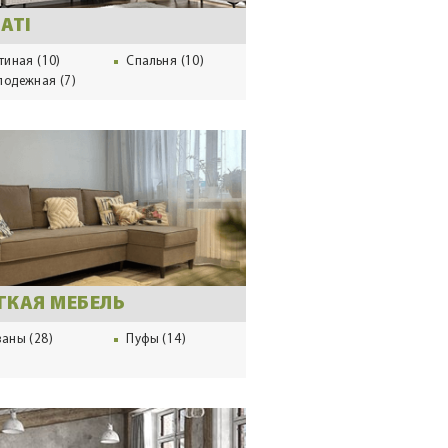
ATI
тиная (10)
Спальня (10)
лодежная (7)
ГКАЯ МЕБЕЛЬ
аны (28)
Пуфы (14)