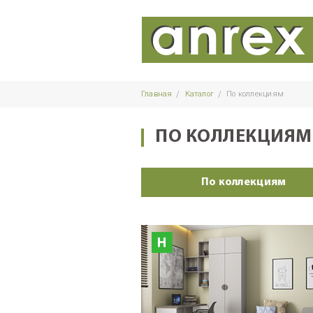
Главная
Каталог
По коллекциям
ПО КОЛЛЕКЦИЯМ
По коллекциям