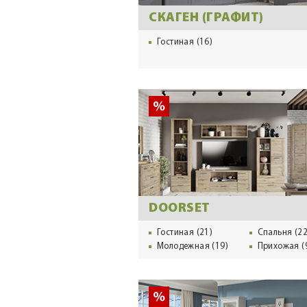
СКАГЕН (ГРАФИТ)
Гостиная (16)
DOORSET
Гостиная (21)
Спальня (22
Молодежная (19)
Прихожая (