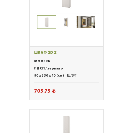
ШКАФ 2D Z
MODERN
ЛДСП / зеркало
90 x 230 x 40 (см)
Ш/В/Г
BYN
705.75