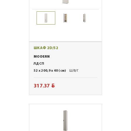
ШКАФ 2D/52
MODERN
ЛДСП
52 x 200,9 x 40 (см)
Ш/В/Г
BYN
317.37