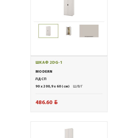
ШКАФ 2DG-1
MODERN
ЛДСП
90 x 200,9 x 60 (см)
Ш/В/Г
BYN
486.60