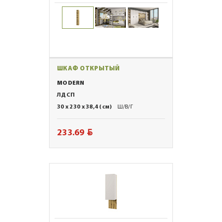
ШКАФ ОТКРЫТЫЙ
MODERN
ЛДСП
30 x 230 x 38,4 (см)
Ш/В/Г
BYN
233.69