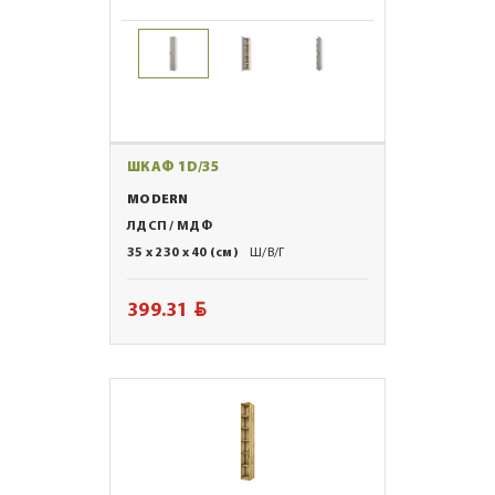
ШКАФ 1D/35
MODERN
ЛДСП / МДФ
35 x 230 x 40 (см)
Ш/В/Г
BYN
399.31