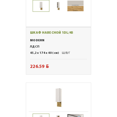
ШКАФ НАВЕСНОЙ 1DL/45
MODERN
ЛДСП
45,2 x 174 x 40 (см)
Ш/В/Г
BYN
226.59