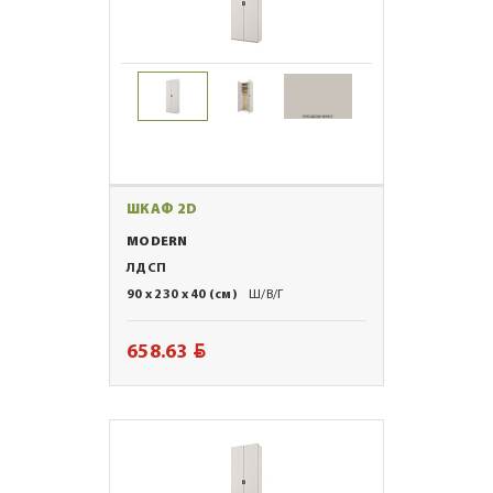
ШКАФ 2D
MODERN
ЛДСП
90 x 230 x 40 (см)
Ш/В/Г
BYN
658.63