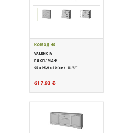
КОМОД 4S
VALENCIA
ЛДСП / МДФ
95 x 95,9 x 40 (см)
Ш/В/Г
BYN
617.93