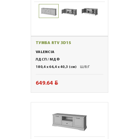
ТУМБА RTV 3D1S
VALENCIA
ЛДСП / МДФ
180,4 x 66,4 x 40,3 (см)
Ш/В/Г
BYN
649.64