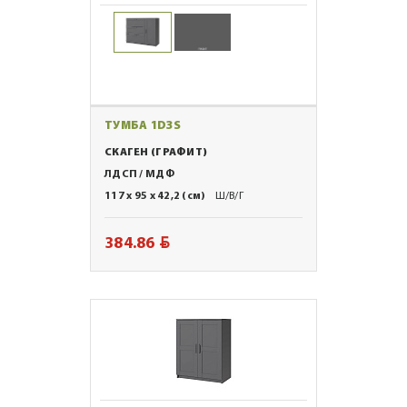
ТУМБА 1D3S
СКАГЕН (ГРАФИТ)
ЛДСП / МДФ
117 x 95 x 42,2 (см)
Ш/В/Г
BYN
384.86