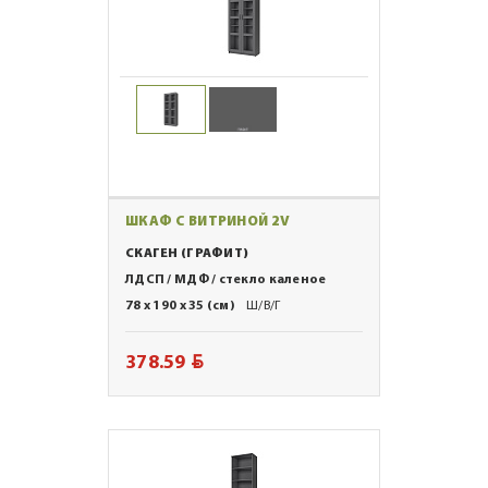
ШКАФ С ВИТРИНОЙ 2V
СКАГЕН (ГРАФИТ)
ЛДСП / МДФ / стекло каленое
78 x 190 x 35 (см)
Ш/В/Г
BYN
378.59