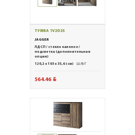
ТУМБА 1V2D2S
JAGGER
ЛДСП / стекло каленое /
подсветка (дополнительная
опция)
120,2 x 103 x 35,6 (см)
Ш/В/Г
BYN
564.46