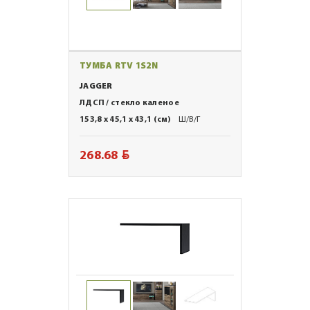
ТУМБА RTV 1S2N
JAGGER
ЛДСП / стекло каленое
153,8 x 45,1 x 43,1 (см)
Ш/В/Г
BYN
268.68