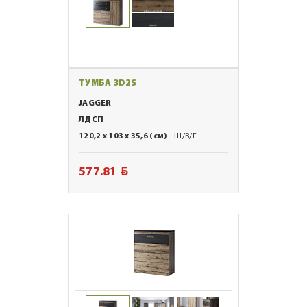
ТУМБА 3D2S
JAGGER
ЛДСП
120,2 x 103 x 35,6 (см)
Ш/В/Г
BYN
577.81