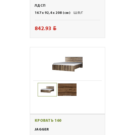
ЛДСП
167 x 92,4 x 208 (см)
Ш/В/Г
BYN
842.93
КРОВАТЬ 160
JAGGER