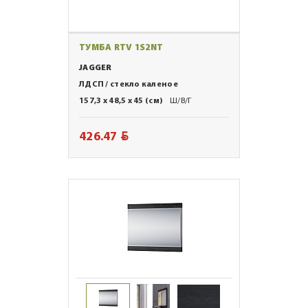
ТУМБА RTV 1S2NT
JAGGER
ЛДСП / стекло каленое
157,3 x 48,5 x 45 (см)
Ш/В/Г
BYN
426.47