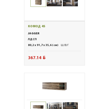
КОМОД 4S
JAGGER
ЛДСП
80,2 x 91,7 x 35,6 (см)
Ш/В/Г
BYN
367.14