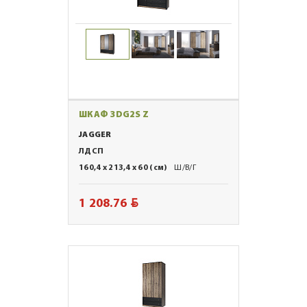
ШКАФ 3DG2S Z
JAGGER
ЛДСП
160,4 x 213,4 x 60 (см)
Ш/В/Г
BYN
1 208.76