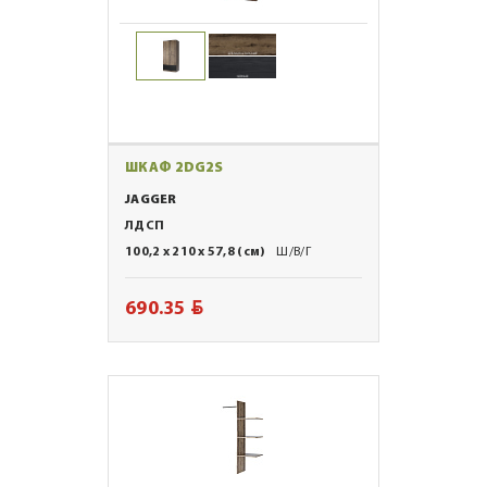
ШКАФ 2DG2S
JAGGER
ЛДСП
100,2 x 210 x 57,8 (см)
Ш/В/Г
BYN
690.35