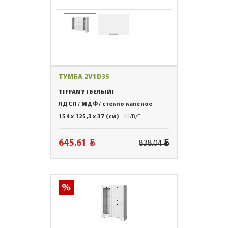
ТУМБА 2V1D3S
TIFFANY (БЕЛЫЙ)
ЛДСП / МДФ / стекло каленое
154 x 125,3 x 37 (см)
Ш/В/Г
BYN
BYN
645.61
838.04