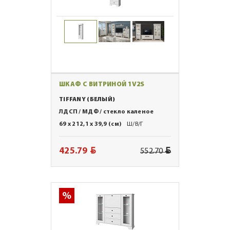
ШКАФ С ВИТРИНОЙ 1V2S
TIFFANY (БЕЛЫЙ)
ЛДСП / МДФ / стекло каленое
69 x 212,1 x 39,9 (см)
Ш/В/Г
BYN
BYN
425.79
552.70