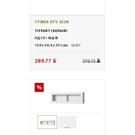
ТУМБА RTV 2S2N
TIFFANY (БЕЛЫЙ)
ЛДСП / МДФ
130 x 50,4 x 37 (см)
Ш/В/Г
BYN
BYN
289.77
376.15