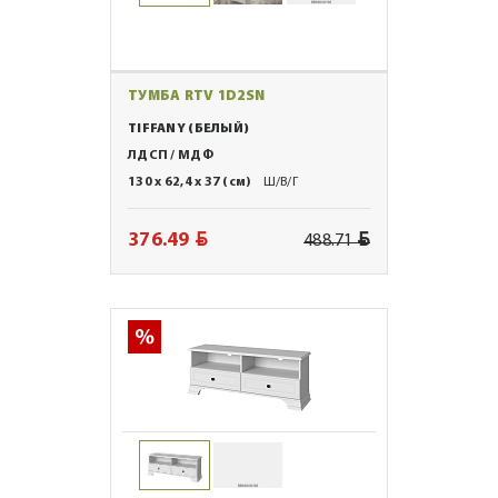
ТУМБА RTV 1D2SN
TIFFANY (БЕЛЫЙ)
ЛДСП / МДФ
130 x 62,4 x 37 (см)
Ш/В/Г
BYN
BYN
376.49
488.71