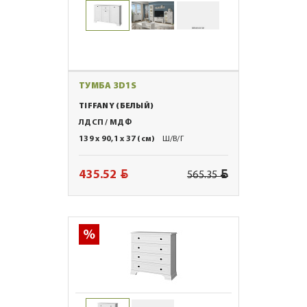
ТУМБА 3D1S
TIFFANY (БЕЛЫЙ)
ЛДСП / МДФ
139 x 90,1 x 37 (см)
Ш/В/Г
BYN
BYN
435.52
565.35