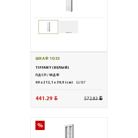
ШКАФ 1D2S
TIFFANY (БЕЛЫЙ)
ЛДСП / МДФ
69 x 212,1 x 39,9 (см)
Ш/В/Г
BYN
BYN
441.29
572.83