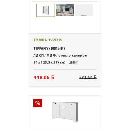
ТУМБА 1V2D1S
TIFFANY (БЕЛЫЙ)
ЛДСП / МДФ / стекло каленое
94 x 125,3 x 37 (см)
Ш/В/Г
BYN
BYN
448.06
581.63