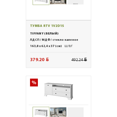
ТУМБА RTV 1V2D1S
TIFFANY (БЕЛЫЙ)
ЛДСП / МДФ / стекло каленое
163,8 x 62,4 x 37 (см)
Ш/В/Г
BYN
BYN
379.20
492.24