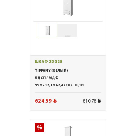
ШКАФ 2DG2S
TIFFANY (БЕЛЫЙ)
ЛДСП / МДФ
99 x 212,1 x 62,4 (см)
Ш/В/Г
BYN
BYN
624.59
810.78