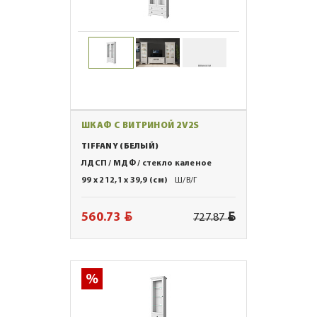
ШКАФ С ВИТРИНОЙ 2V2S
TIFFANY (БЕЛЫЙ)
ЛДСП / МДФ / стекло каленое
99 x 212,1 x 39,9 (см)
Ш/В/Г
BYN
BYN
560.73
727.87