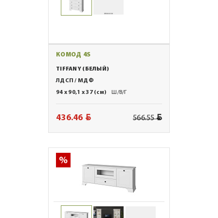
КОМОД 4S
TIFFANY (БЕЛЫЙ)
ЛДСП / МДФ
94 x 90,1 x 37 (см)
Ш/В/Г
BYN
BYN
436.46
566.55