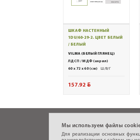
ШКАФ НАСТЕННЫЙ
1DU/60-29-2. ЦВЕТ БЕЛЫЙ
/ БЕЛЫЙ
VILMA (БЕЛЫЙ ГЛЯНЕЦ)
ЛДСП / МДФ (акрил)
60 x 72 x 60 (см)
Ш/В/Г
BYN
157.92
Мы используем файлы cookie
© 2010-2026 ИООО «АНРЭКС», УНП 20060348
Для реализации основных функци
Политика конфиденциальности