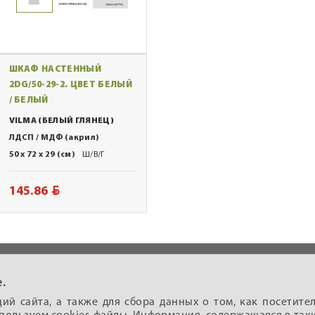
ШКАФ НАСТЕННЫЙ
2DG/50-29-2. ЦВЕТ БЕЛЫЙ
/ БЕЛЫЙ
VILMA (БЕЛЫЙ ГЛЯНЕЦ)
ЛДСП / МДФ (акрил)
50 x 72 x 29 (см)
Ш/В/Г
BYN
145.86
.
5
Мебель
Где купить
Акции
Покупател
й сайта, а также для сбора данных о том, как посетите