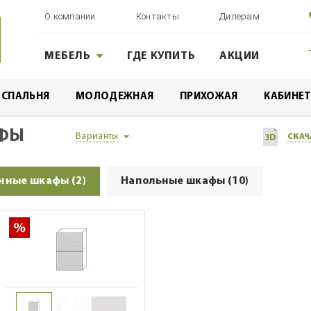
О компании
Контакты
Дилерам
МЕБЕЛЬ
ГДЕ КУПИТЬ
АКЦИИ
A (белый глянец)
Настенные шкафы
СПАЛЬНЯ
МОЛОДЕЖНАЯ
ПРИХОЖАЯ
КАБИНЕ
АФЫ
Варианты
СКАЧ
нные шкафы (2)
Напольные шкафы (10)