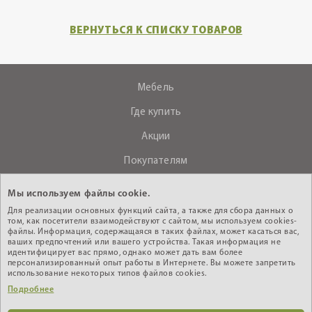
ВЕРНУТЬСЯ К СПИСКУ ТОВАРОВ
Мебель
Где купить
Акции
Покупателям
О компании
Мы используем файлы cookie.
Контакты
Для реализации основных функций сайта, а также для сбора данных о
том, как посетители взаимодействуют с сайтом, мы используем cookies-
файлы. Информация, содержащаяся в таких файлах, может касаться вас,
ваших предпочтений или вашего устройства. Такая информация не
+375 (29) 610-44-33
идентифицирует вас прямо, однако может дать вам более
персонализированный опыт работы в Интернете. Вы можете запретить
Интернет - магазин
использование некоторых типов файлов cookies.
Подробнее
Кабинет дилера