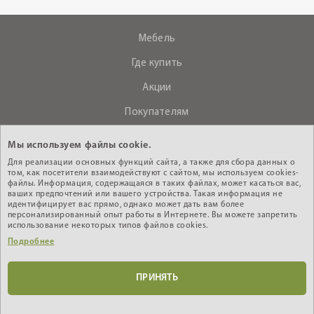
Мебель
Где купить
Акции
Покупателям
О компании
Мы используем файлы cookie.
Контакты
Для реализации основных функций сайта, а также для сбора данных о
том, как посетители взаимодействуют с сайтом, мы используем cookies-
файлы. Информация, содержащаяся в таких файлах, может касаться вас,
ваших предпочтений или вашего устройства. Такая информация не
+375 (29) 610-44-33
идентифицирует вас прямо, однако может дать вам более
персонализированный опыт работы в Интернете. Вы можете запретить
Интернет - магазин
использование некоторых типов файлов cookies.
Подробнее
Кабинет дилера
ПРИНЯТЬ
© 2010-2026 ИООО «АНРЭКС», УНП 200603485