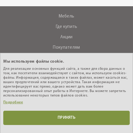
Мебель
Где купить
Акции
Покупателям
О компании
Мы используем файлы cookie.
Контакты
Для реализации основных функций сайта, а также для сбора данных о
том, как посетители взаимодействуют с сайтом, мы используем cookies-
файлы. Информация, содержащаяся в таких файлах, может касаться вас,
ваших предпочтений или вашего устройства. Такая информация не
+375 (29) 610-44-33
идентифицирует вас прямо, однако может дать вам более
персонализированный опыт работы в Интернете. Вы можете запретить
Интернет - магазин
использование некоторых типов файлов cookies.
Подробнее
Кабинет дилера
ПРИНЯТЬ
© 2010-2026 ИООО «АНРЭКС», УНП 200603485