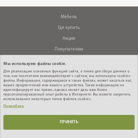
Мебель
Где купить
Акции
Покупателям
О компании
Мы используем файлы cookie.
Контакты
Для реализации основных функций сайта, а также для сбора данных о
том, как посетители взаимодействуют с сайтом, мы используем cookies-
файлы. Информация, содержащаяся в таких файлах, может касаться вас,
ваших предпочтений или вашего устройства. Такая информация не
+375 (29) 610-44-33
идентифицирует вас прямо, однако может дать вам более
персонализированный опыт работы в Интернете. Вы можете запретить
Интернет - магазин
использование некоторых типов файлов cookies.
Подробнее
Кабинет дилера
ПРИНЯТЬ
© 2010-2026 ИООО «АНРЭКС», УНП 200603485