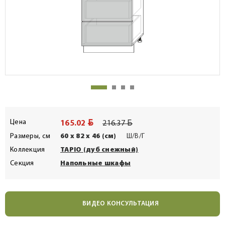
BYN
BYN
Цена
165.02
216.37
Размеры, см
60 x 82 x 46 (см)
Ш/В/Г
Коллекция
TAPIO (дуб снежный)
Секция
Напольные шкафы
ВИДЕО КОНСУЛЬТАЦИЯ