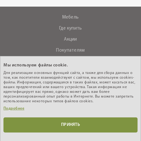
Мебель
Где купить
Акции
Покупателям
О компании
Мы используем файлы cookie.
Контакты
Для реализации основных функций сайта, а также для сбора данных о
том, как посетители взаимодействуют с сайтом, мы используем cookies-
файлы. Информация, содержащаяся в таких файлах, может касаться вас,
ваших предпочтений или вашего устройства. Такая информация не
+375 (29) 610-44-33
идентифицирует вас прямо, однако может дать вам более
персонализированный опыт работы в Интернете. Вы можете запретить
Интернет - магазин
использование некоторых типов файлов cookies.
Подробнее
Кабинет дилера
ПРИНЯТЬ
© 2010-2026 ИООО «АНРЭКС», УНП 200603485