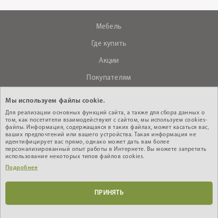
Мебель
Где купить
Акции
Покупателям
О компании
Мы используем файлы cookie.
Контакты
Для реализации основных функций сайта, а также для сбора данных о
том, как посетители взаимодействуют с сайтом, мы используем cookies-
файлы. Информация, содержащаяся в таких файлах, может касаться вас,
ваших предпочтений или вашего устройства. Такая информация не
+375 (29) 610-44-33
идентифицирует вас прямо, однако может дать вам более
персонализированный опыт работы в Интернете. Вы можете запретить
Интернет - магазин
использование некоторых типов файлов cookies.
Подробнее
Кабинет дилера
ПРИНЯТЬ
© 2010-2026 ИООО «АНРЭКС», УНП 200603485